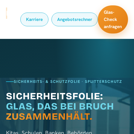
MADVERTS
Glas-
Karriere
Angebotsrechner
Check
anfragen
SICHERHEITS- & SCHUTZFOLIE · SPLITTERSCHUTZ
SICHERHEITSFOLIE:
GLAS, DAS BEI BRUCH
ZUSAMMENHÄLT.
Kitas, Schulen, Banken, Behörden,