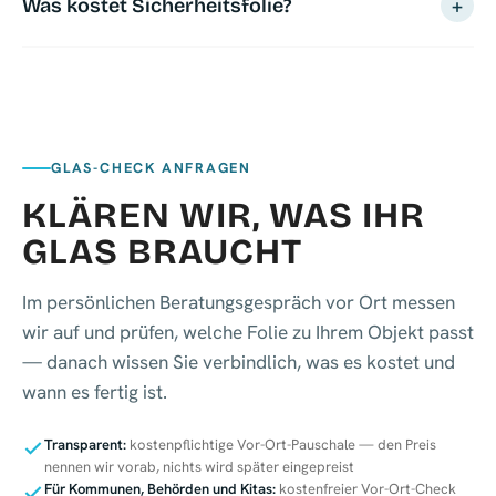
+
Was kostet Sicherheitsfolie?
Säureattacken treffen die Folie statt das Glas. Statt teurem
Scheibentausch wird einfach die Folie erneuert.
Seriös beziffern lässt sich das nach dem kostenpflichtigen
persönlichen Beratungsgespräch vor Ort — der Preis hängt an Fläche,
Folientyp und Schutzbedarf.
GLAS-CHECK ANFRAGEN
KLÄREN WIR, WAS IHR
GLAS BRAUCHT
Im persönlichen Beratungsgespräch vor Ort messen
wir auf und prüfen, welche Folie zu Ihrem Objekt passt
— danach wissen Sie verbindlich, was es kostet und
wann es fertig ist.
Transparent:
kostenpflichtige Vor-Ort-Pauschale — den Preis
nennen wir vorab, nichts wird später eingepreist
Für Kommunen, Behörden und Kitas:
kostenfreier Vor-Ort-Check