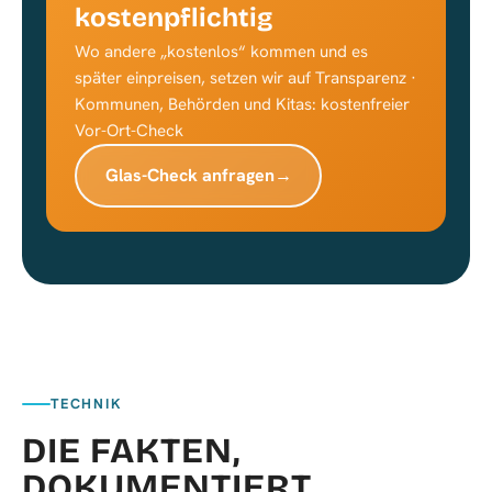
kostenpflichtig
Wo andere „kostenlos“ kommen und es
später einpreisen, setzen wir auf Transparenz ·
Kommunen, Behörden und Kitas: kostenfreier
Vor-Ort-Check
Glas-Check anfragen
→
TECHNIK
DIE FAKTEN,
DOKUMENTIERT